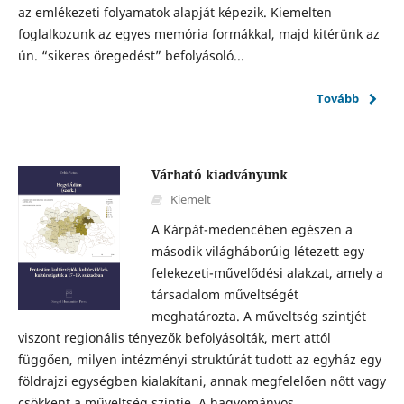
az emlékezeti folyamatok alapját képezik. Kiemelten
foglalkozunk az egyes memória formákkal, majd kitérünk az
ún. “sikeres öregedést” befolyásoló...
Tovább
Várható kiadványunk
Kiemelt
A Kárpát-medencében egészen a
második világháborúig létezett egy
felekezeti-művelődési alakzat, amely a
társadalom műveltségét
meghatározta. A műveltség szintjét
viszont regionális tényezők befolyásolták, mert attól
függően, milyen intézményi struktúrát tudott az egyház egy
földrajzi egységben kialakítani, annak megfelelően nőtt vagy
csökkent a műveltség szintje. A hagyományos