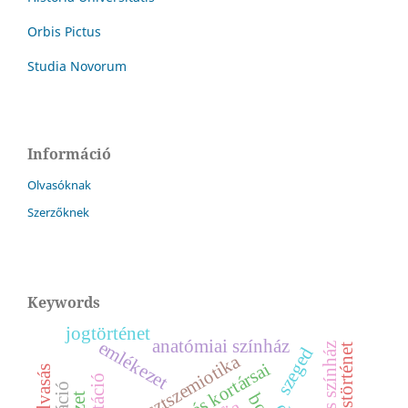
Orbis Pictus
Studia Novorum
Információ
Olvasóknak
Szerzőknek
Keywords
jogtörténet
anatómiai színház
emlékezet
szeged
posztszemiotika