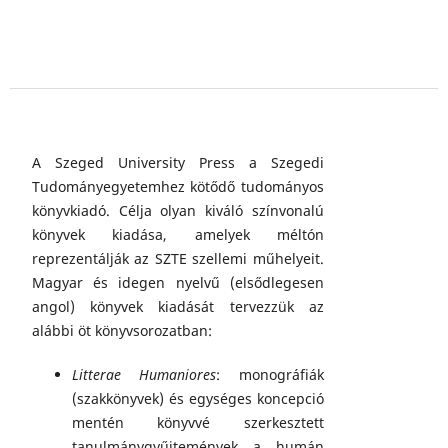
A Szeged University Press a Szegedi
Tudományegyetemhez kötődő tudományos
könyvkiadó. Célja olyan kiváló színvonalú
könyvek kiadása, amelyek méltón
reprezentálják az SZTE szellemi műhelyeit.
Magyar és idegen nyelvű (elsődlegesen
angol) könyvek kiadását tervezzük az
alábbi öt könyvsorozatban:
Litterae Humaniores
: monográfiák
(szakkönyvek) és egységes koncepció
mentén könyvvé szerkesztett
tanulmánygyűjtemények a humán