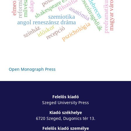
predramatikus színház
magyar várostörténet
shakespeare és kortársai
elmeolvasás
adaptáció
reformáció
bosszútragédiák
művészet
filozófia
debrecen
anatómia
szemiotika
angol reneszánsz dráma
pszichológia
időskor
színház
recepció
Open Monograph Press
Felelős kiadó
Szeged University Press
Kiadó székhelye
6720 Szeged, Dugonics tér 13.
Felelős kiadó személye