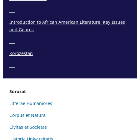
___
Introduction to African American Literature: Key Issues
and Genres
___
Körözéstan
___
Sorozat
Litterae Humaniores
Corpus et Natura
Civitas et Societas
Historia Universitatis