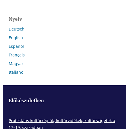
Nyelv
Deutsch
English
Español
Français
Magyar
Italiano
Előkészületben
Protestáns kultúrrégiók, kultúrvidékek, kultúrszigetek a
17–19. században