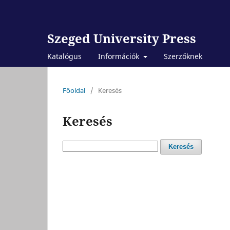
Szeged University Press
Katalógus
Információk
Szerzőknek
Főoldal
/
Keresés
Keresés
Keresés