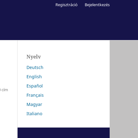
Regisztráció
Bejelentkezés
Nyelv
Deutsch
English
Español
0 cím
Français
Magyar
Italiano