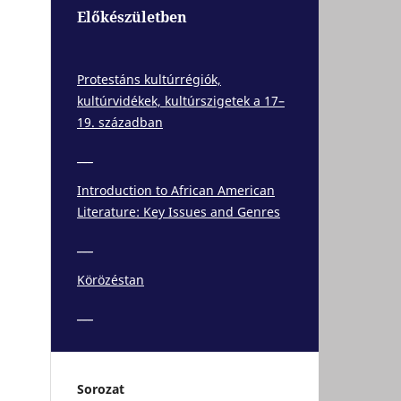
Előkészületben
Protestáns kultúrrégiók,
kultúrvidékek, kultúrszigetek a 17–
19. században
___
Introduction to African American
Literature: Key Issues and Genres
___
Körözéstan
___
Sorozat