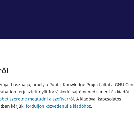
ről
ióját használja, amely a Public Knowledge Project által a GNU Gen
 szabadon terjesztett nyílt forráskódú sajtómenedzsment és kiadói
bbet szeretne megtudni a szoftverről
. A kiadóval kapcsolatos
atban kérjük,
forduljon közvetlenül a kiadóhoz
.