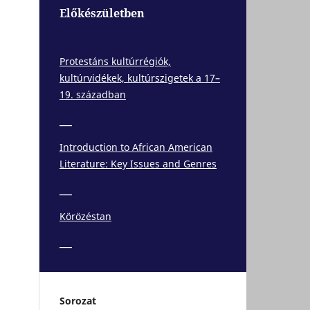
Előkészületben
Protestáns kultúrrégiók,
kultúrvidékek, kultúrszigetek a 17–
19. században
___
Introduction to African American
Literature: Key Issues and Genres
___
Körözéstan
___
Sorozat