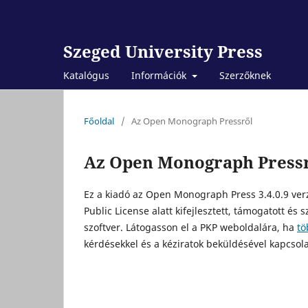
Szeged University Press
Katalógus
Információk
Szerzőknek
Főoldal
/
Az Open Monograph Pressről
Az Open Monograph Press
Ez a kiadó az Open Monograph Press 3.4.0.9 verz
Public License alatt kifejlesztett, támogatott és
szoftver. Látogasson el a PKP weboldalára, ha
tö
kérdésekkel és a kéziratok beküldésével kapcsol