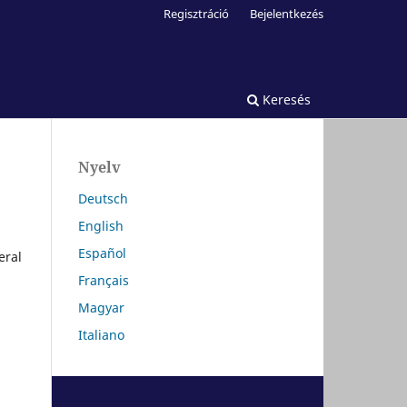
Regisztráció
Bejelentkezés
Keresés
Nyelv
Deutsch
English
Español
eral
Français
Magyar
Italiano