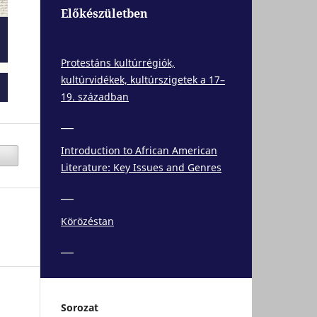
Előkészületben
Protestáns kultúrrégiók,
kultúrvidékek, kultúrszigetek a 17–
19. században
___
Introduction to African American
Literature: Key Issues and Genres
___
Körözéstan
___
Sorozat