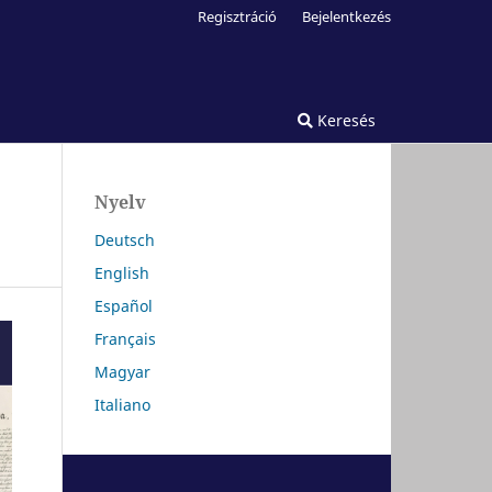
Regisztráció
Bejelentkezés
Keresés
Nyelv
Deutsch
English
Español
Français
Magyar
Italiano