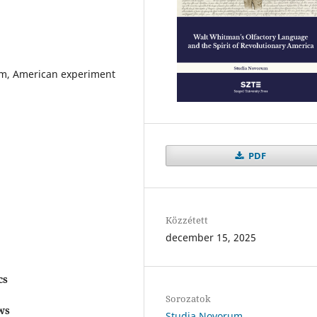
ism, American experiment
PDF
Közzétett
december 15, 2025
cs
Sorozatok
ws
Studia Novorum