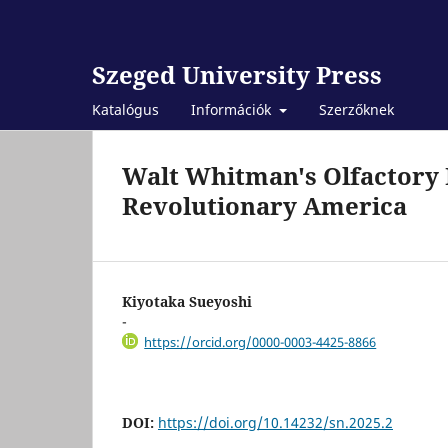
Szeged University Press
Katalógus
Információk
Szerzőknek
Walt Whitman's Olfactory 
Revolutionary America
Kiyotaka Sueyoshi
-
https://orcid.org/0000-0003-4425-8866
DOI:
https://doi.org/10.14232/sn.2025.2