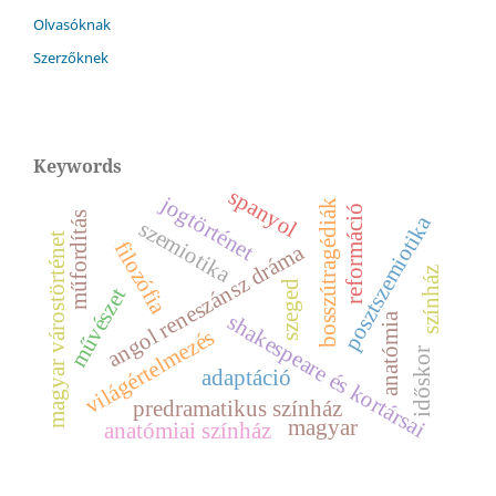
Olvasóknak
Szerzőknek
Keywords
spanyol
jogtörténet
bosszútragédiák
reformáció
műfordítás
posztszemiotika
szemiotika
magyar várostörténet
filozófia
angol reneszánsz dráma
színház
szeged
művészet
shakespeare és kortársai
anatómia
világértelmezés
időskor
adaptáció
predramatikus színház
magyar
anatómiai színház