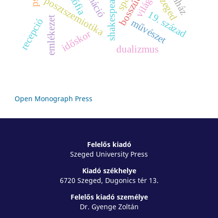
színház
szeged
posztszemiotika
19. század
emlékezet
recepció
művészet
időskor
dualizmus
Open Monograph Press
Felelős kiadó
Szeged University Press
Kiadó székhelye
6720 Szeged, Dugonics tér 13.
Felelős kiadó személye
Dr. Gyenge Zoltán