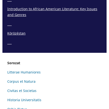
Introduction to African American Literature: Key Issues
and Genres
___
Körözéstan
___
Sorozat
Litterae Humaniores
Corpus et Natura
Civitas et Societas
Historia Universitatis