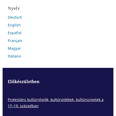
Nyelv
Deutsch
English
Español
Français
Magyar
Italiano
Előkészületben
Protestáns kultúrrégiók, kultúrvidékek, kultúrszigetek a
17–19. században
___