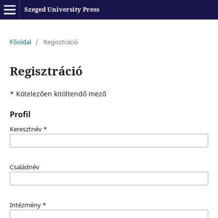
Szeged University Press
Főoldal
/
Regisztráció
Regisztráció
* Kötelezően kitöltendő mező
Profil
Keresztnév
*
Családnév
Intézmény
*