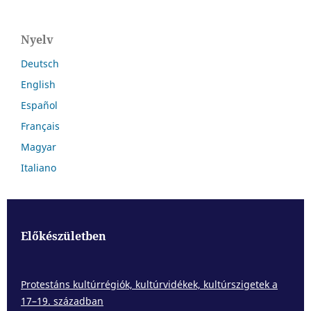
Nyelv
Deutsch
English
Español
Français
Magyar
Italiano
Előkészületben
Protestáns kultúrrégiók, kultúrvidékek, kultúrszigetek a
17–19. században