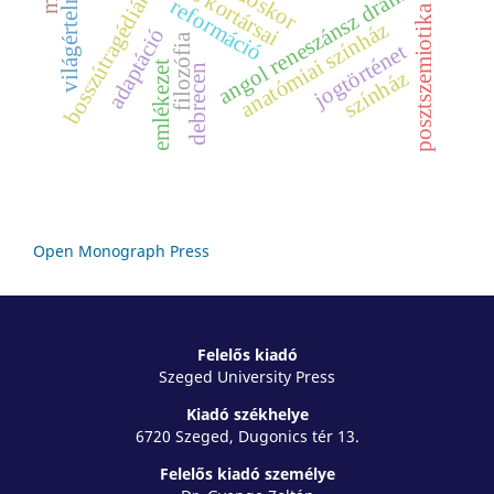
világértelmezés
angol reneszánsz dráma
időskor
bosszútragédiák
reformáció
posztszemiotika
anatómiai színház
adaptáció
filozófia
jogtörténet
emlékezet
debrecen
színház
Open Monograph Press
Felelős kiadó
Szeged University Press
Kiadó székhelye
6720 Szeged, Dugonics tér 13.
Felelős kiadó személye