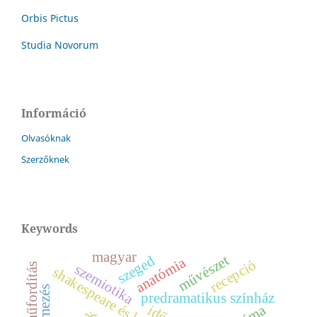
Orbis Pictus
Studia Novorum
Információ
Olvasóknak
Szerzőknek
Keywords
magyar
művészet
szeged
anatómia
recepció
szemiotika
műfordítás
shakespeare és kortársai
predramatikus színház