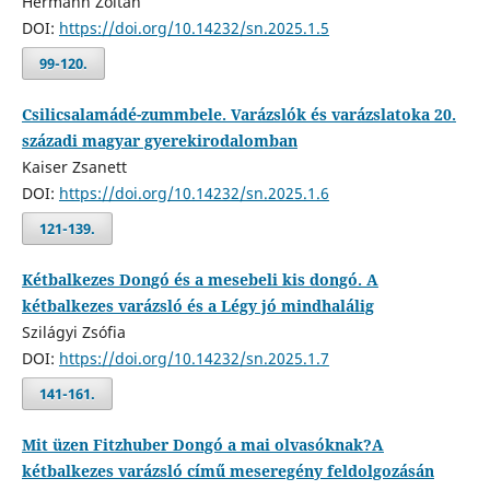
Hermann Zoltán
DOI:
https://doi.org/10.14232/sn.2025.1.5
99-120.
Csilicsalamádé-zummbele. Varázslók és varázslatoka 20.
századi magyar gyerekirodalomban
Kaiser Zsanett
DOI:
https://doi.org/10.14232/sn.2025.1.6
121-139.
Kétbalkezes Dongó és a mesebeli kis dongó. A
kétbalkezes varázsló és a Légy jó mindhalálig
Szilágyi Zsófia
DOI:
https://doi.org/10.14232/sn.2025.1.7
141-161.
Mit üzen Fitzhuber Dongó a mai olvasóknak?A
kétbalkezes varázsló című meseregény feldolgozásán