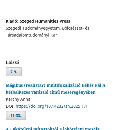
Kiadó: Szeged Humanities Press
Szegedi Tudományegyetem, Bölcsészet- és
Társadalomtudományi Kar
Előszó
7-9.
Mágikus (realista?) multifokalizáció Békés Pál A
kétbalkezes varázsló című meseregényében
Kérchy Anna
DOI:
https://doi.org/10.14232/sn.2025.1.1
11-33.
A Lakótelepi mítoszoktól a lakótelepi meséig