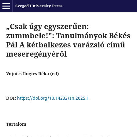
Szeged University Press
„Csak úgy egyszerűen:
zummbele!”: Tanulmányok Békés
Pál A kétbalkezes varázsló című
meseregényéről
Vojnics-Rogics Réka (ed)
DOI:
https://doi.org/10.14232/sn.2025.1
Tartalom