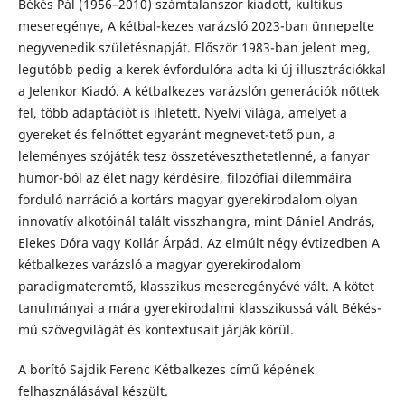
Békés Pál (1956–2010) számtalanszor kiadott, kultikus
meseregénye, A kétbal-kezes varázsló 2023-ban ünnepelte
negyvenedik születésnapját. Először 1983-ban jelent meg,
legutóbb pedig a kerek évfordulóra adta ki új illusztrációkkal
a Jelenkor Kiadó. A kétbalkezes varázslón generációk nőttek
fel, több adaptációt is ihletett. Nyelvi világa, amelyet a
gyereket és felnőttet egyaránt megnevet-tető pun, a
leleményes szójáték tesz összetéveszthetetlenné, a fanyar
humor-ból az élet nagy kérdésire, filozófiai dilemmáira
forduló narráció a kortárs magyar gyerekirodalom olyan
innovatív alkotóinál talált visszhangra, mint Dániel András,
Elekes Dóra vagy Kollár Árpád. Az elmúlt négy évtizedben A
kétbalkezes varázsló a magyar gyerekirodalom
paradigmateremtő, klasszikus meseregényévé vált. A kötet
tanulmányai a mára gyerekirodalmi klasszikussá vált Békés-
mű szövegvilágát és kontextusait járják körül.
A borító Sajdik Ferenc Kétbalkezes című képének
felhasználásával készült.