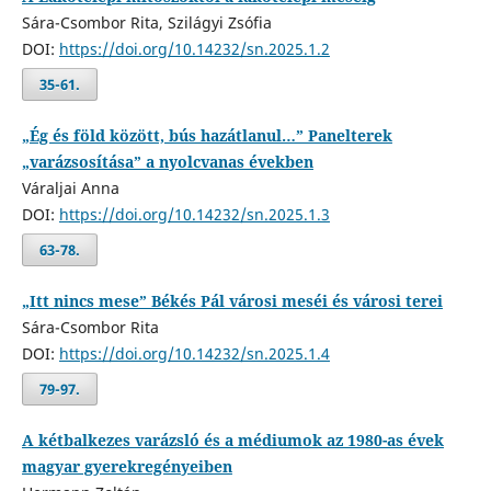
Sára-Csombor Rita, Szilágyi Zsófia
DOI:
https://doi.org/10.14232/sn.2025.1.2
35-61.
„Ég és föld között, bús hazátlanul…” Panelterek
„varázsosítása” a nyolcvanas években
Váraljai Anna
DOI:
https://doi.org/10.14232/sn.2025.1.3
63-78.
„Itt nincs mese” Békés Pál városi meséi és városi terei
Sára-Csombor Rita
DOI:
https://doi.org/10.14232/sn.2025.1.4
79-97.
A kétbalkezes varázsló és a médiumok az 1980-as évek
magyar gyerekregényeiben