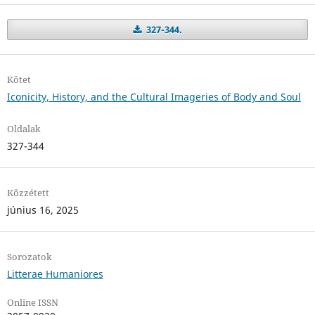
327-344.
Kötet
Iconicity, History, and the Cultural Imageries of Body and Soul
Oldalak
327-344
Közzétett
június 16, 2025
Sorozatok
Litterae Humaniores
Online ISSN