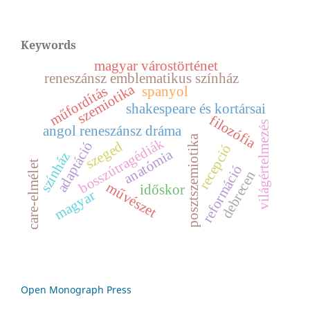
Keywords
magyar várostörténet
reneszánsz emblematikus színház
szemiotika
műfordítás
spanyol
shakespeare és kortársai
filozófia
világértelmezés
angol reneszánsz dráma
posztszemiotika
bosszútragédiák
adaptáció
szeged
recepció
anatómia
színház
care-elmélet
reformáció
debrecen
művészet
időskor
magyar
Open Monograph Press