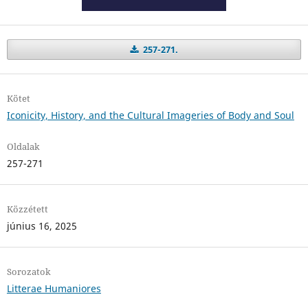
257-271.
Kötet
Iconicity, History, and the Cultural Imageries of Body and Soul
Oldalak
257-271
Közzétett
június 16, 2025
Sorozatok
Litterae Humaniores