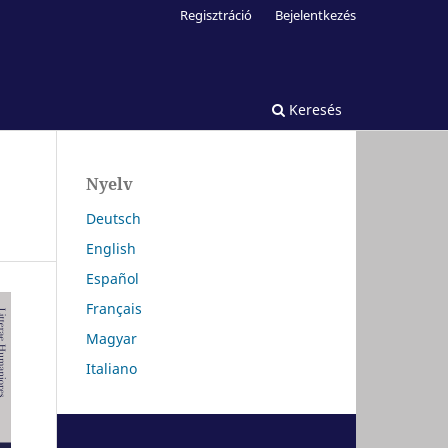
Regisztráció
Bejelentkezés
Keresés
Nyelv
Deutsch
English
Español
Français
Magyar
Italiano