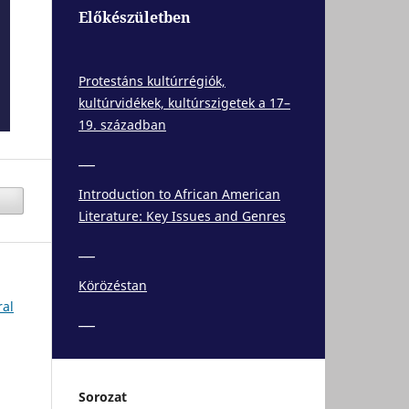
Előkészületben
Protestáns kultúrrégiók,
kultúrvidékek, kultúrszigetek a 17–
19. században
___
Introduction to African American
Literature: Key Issues and Genres
___
Körözéstan
ral
___
Sorozat