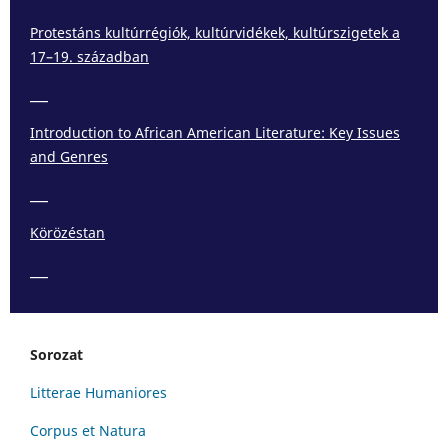
Protestáns kultúrrégiók, kultúrvidékek, kultúrszigetek a
17–19. században
___
Introduction to African American Literature: Key Issues
and Genres
___
Körözéstan
___
Sorozat
Litterae Humaniores
Corpus et Natura