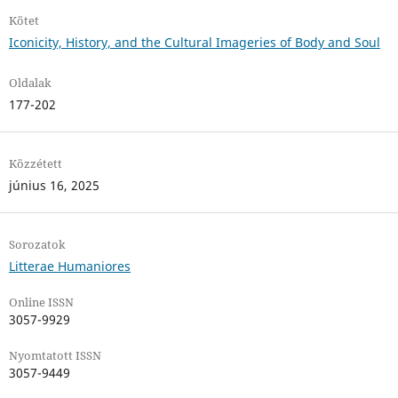
Kötet
Iconicity, History, and the Cultural Imageries of Body and Soul
Oldalak
177-202
Közzétett
június 16, 2025
Sorozatok
Litterae Humaniores
Online ISSN
3057-9929
Nyomtatott ISSN
3057-9449