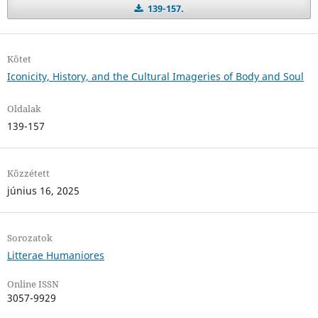
139-157.
Kötet
Iconicity, History, and the Cultural Imageries of Body and Soul
Oldalak
139-157
Közzétett
június 16, 2025
Sorozatok
Litterae Humaniores
Online ISSN
3057-9929