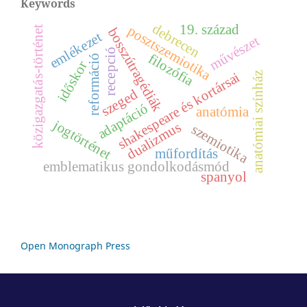
Keywords
debrecen
19. század
posztszemiotika
közigazgatás-történet
bosszútragédiák
emlékezet
művészet
recepció
filozófia
reformáció
időskor
shakespeare és kortársai
anatómiai színház
szeged
adaptáció
anatómia
jogtörténet
dualizmus
szemiotika
műfordítás
emblematikus gondolkodásmód
spanyol
Open Monograph Press