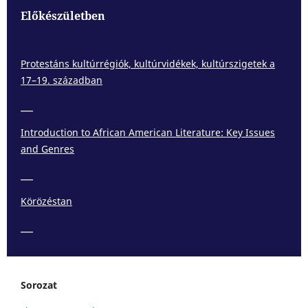
Előkészületben
Protestáns kultúrrégiók, kultúrvidékek, kultúrszigetek a
17–19. században
___
Introduction to African American Literature: Key Issues
and Genres
___
Körözéstan
___
Sorozat