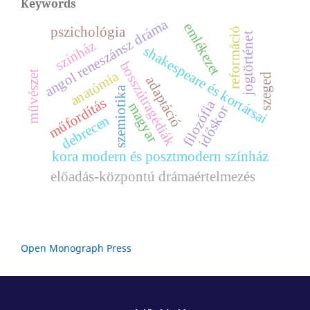
Keywords
angol reneszánsz dráma
emlékezet
pszichológia
reformáció
jogtörténet
színház
shakespeare és kortársai
bosszútragédiák
anatómia
művészet
szeged
adaptáció
szemiotika
műfordítás
filozófia
magyar
időskor
debrecen
kora modern és posztmodern színház
előadás-központú drámaértelmezés
Open Monograph Press