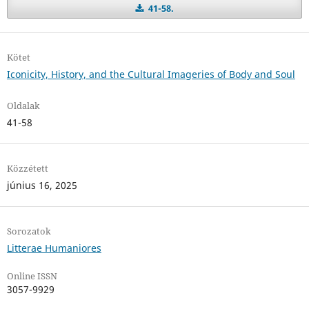
41-58.
Kötet
Iconicity, History, and the Cultural Imageries of Body and Soul
Oldalak
41-58
Közzétett
június 16, 2025
Sorozatok
Litterae Humaniores
Online ISSN
3057-9929