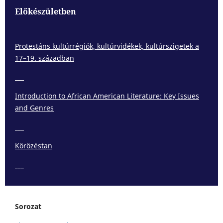
Előkészületben
Protestáns kultúrrégiók, kultúrvidékek, kultúrszigetek a
17–19. században
___
Introduction to African American Literature: Key Issues
and Genres
___
Körözéstan
___
Sorozat