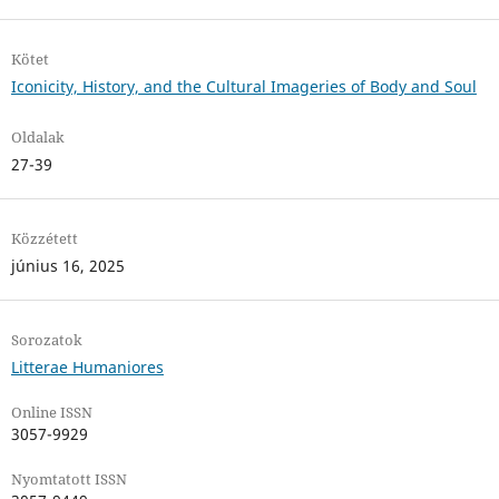
Kötet
Iconicity, History, and the Cultural Imageries of Body and Soul
Oldalak
27-39
Közzétett
június 16, 2025
Sorozatok
Litterae Humaniores
Online ISSN
3057-9929
Nyomtatott ISSN